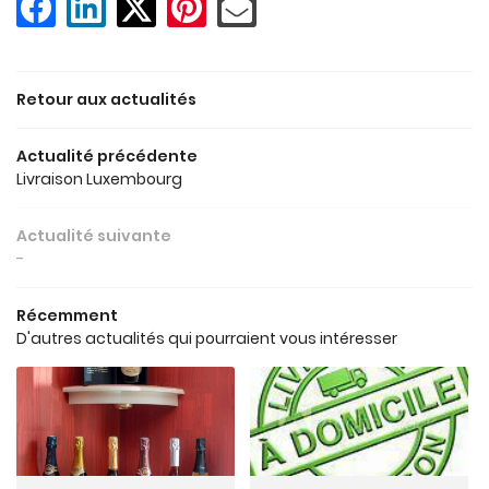
ACCUEIL
06 86 59 78 8
DOMAINE
Retour aux actualités
CUVÉES
Actualité précédente
EN IMAGES
Livraison Luxembourg
Rejoignez-nou
ACTUALITÉS
Actualité suivante
-
LIVRE D’OR
Restez info
Récemment
CONTACT
D'autres actualités qui pourraient vous intéresser
INSCRIPTION NEWSL