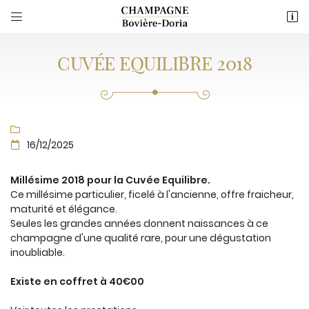


8 Rue des Chauffours
51360 Verzenay
06 86 59 78 89
CUVÉE EQUILIBRE 2018

16/12/2025

Millésime 2018 pour la Cuvée Equilibre.
Ce millésime particulier, ficelé à l'ancienne, offre fraicheur,
maturité et élégance.
Adresse email de réception

Seules les grandes années donnent naissances à ce
champagne d'une qualité rare, pour une dégustation
Recopier le code ci-contre
inoubliable.

Rafraîchir le captcha

Existe en coffret à 40€00