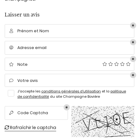
Laisser un avis
En cochant cette case, vous consentez à recevoir nos propositions
Prénom et Nom

commerciales à l'adresse email indiqué ci-dessus. Vous pouvez vous
désinscrire à tout moment en utilisant
le formulaire de désinscription
.
Adresse email

INSCRIPTION
Une question
ACCUEIL
Note

06 86 59 78 8
DOMAINE
Votre avis

J'accepte les
conditions générales d'utilisation
et la
politique
CUVÉES
de confidentialité
du site
Champagne Bovière
EN IMAGES
Code Captcha

Rejoignez-nou
ACTUALITÉS
Rafraîchir le captcha
