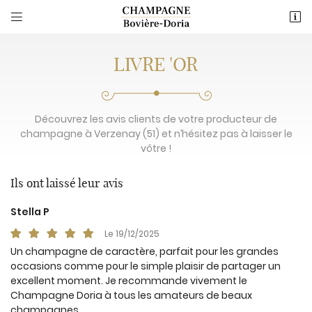


8 Rue des Chauffours
51360 Verzenay
06 86 59 78 89
LIVRE 'OR
Découvrez les avis clients de votre producteur de
champagne à Verzenay (51) et n’hésitez pas à laisser le
vôtre !
Ils ont laissé leur avis
Stella P
Adresse email de réception

Le 19/12/2025
Un champagne de caractère, parfait pour les grandes
Recopier le code ci-contre

occasions comme pour le simple plaisir de partager un
excellent moment. Je recommande vivement le
Rafraîchir le captcha

Champagne Doria à tous les amateurs de beaux
champagnes.